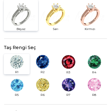
Beyaz
Sarı
Kırmızı
Taş Rengi Seç
R2
R1
R3
R4
R6
R7
R5
R8