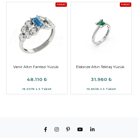
FIRSAT
FIRSAT
Vanir Altın Fantezi Yüzük
Eldorize Altın Tektaş Yüzük
48.110 ₺
31.960 ₺
16.037₺ x 3 Taksit
10.653₺ x 3 Taksit