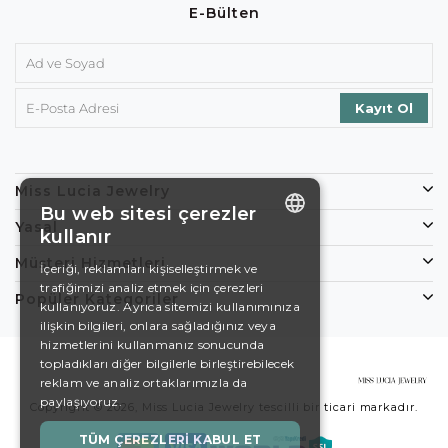
E-Bülten
Miss Lucia Jewelry
Bu web sitesi çerezler
Yasal
kullanır
ENGLISH
Müşteri Hizmetleri
İçeriği, reklamları kişiselleştirmek ve
trafiğimizi analiz etmek için çerezleri
DE
Popüler Kategoriler
kullanıyoruz. Ayrıca sitemizi kullanımınıza
EN
ilişkin bilgileri, onlara sağladığınız veya
hizmetlerini kullanmanız sonucunda
ES
topladıkları diğer bilgilerle birleştirebilecek
reklam ve analiz ortaklarımızla da
SWEDISH
paylaşıyoruz.
Copyright © 2026, Miss Lucia Jewelry tescilli bir ticari markadır.
TURKISH
TÜM ÇEREZLERI KABUL ET