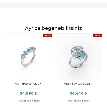
Ayrıca beğenebilirsiniz
FIRSAT
FIRSAT
Altın Beştaş Yüzük
Altın Baykuş Yüzük
34.680 ₺
56.440 ₺
11.560₺ x 3 Taksit
18.813₺ x 3 Taksit