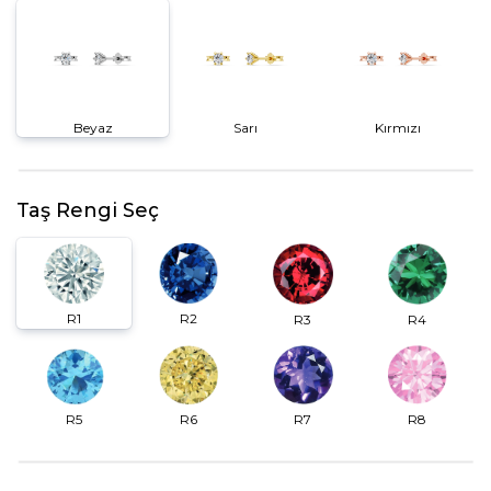
Beyaz
Sarı
Kırmızı
Taş Rengi Seç
R2
R1
R3
R4
R6
R7
R5
R8