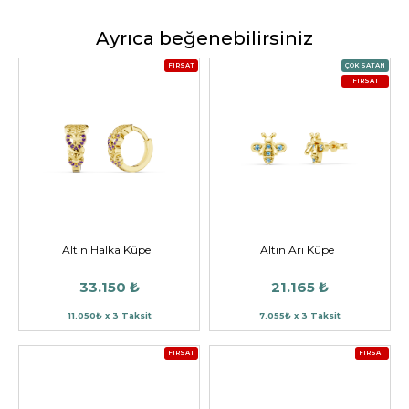
Ayrıca beğenebilirsiniz
FIRSAT
ÇOK SATAN
FIRSAT
Altın Halka Küpe
Altın Arı Küpe
33.150 ₺
21.165 ₺
11.050₺ x 3 Taksit
7.055₺ x 3 Taksit
FIRSAT
FIRSAT