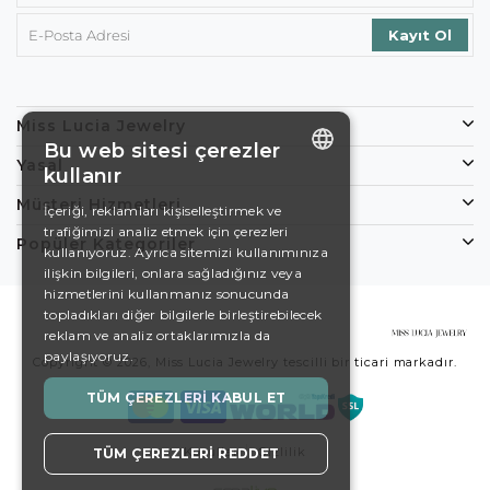
Miss Lucia Jewelry
Bu web sitesi çerezler
Yasal
kullanır
ENGLISH
Müşteri Hizmetleri
İçeriği, reklamları kişiselleştirmek ve
trafiğimizi analiz etmek için çerezleri
DE
Popüler Kategoriler
kullanıyoruz. Ayrıca sitemizi kullanımınıza
EN
ilişkin bilgileri, onlara sağladığınız veya
hizmetlerini kullanmanız sonucunda
ES
topladıkları diğer bilgilerle birleştirebilecek
reklam ve analiz ortaklarımızla da
SWEDISH
paylaşıyoruz.
Copyright © 2026, Miss Lucia Jewelry tescilli bir ticari markadır.
TURKISH
TÜM ÇEREZLERI KABUL ET
Koşullar
Gizlilik
TÜM ÇEREZLERI REDDET