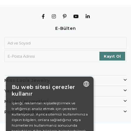
E-Bülten
Miss Lucia Jewelry
Bu web sitesi çerezler
Yasal
kullanır
ENGLISH
Müşteri Hizmetleri
İçeriği, reklamları kişiselleştirmek ve
trafiğimizi analiz etmek için çerezleri
DE
Popüler Kategoriler
kullanıyoruz. Ayrıca sitemizi kullanımınıza
EN
ilişkin bilgileri, onlara sağladığınız veya
hizmetlerini kullanmanız sonucunda
ES
topladıkları diğer bilgilerle birleştirebilecek