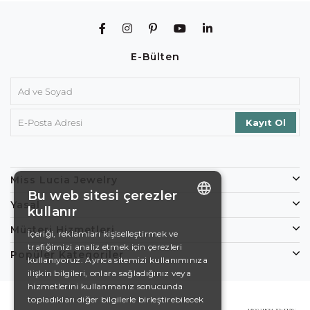
E-Bülten
Miss Lucia Jewelry
Bu web sitesi çerezler
Yasal
kullanır
ENGLISH
Müşteri Hizmetleri
İçeriği, reklamları kişiselleştirmek ve
trafiğimizi analiz etmek için çerezleri
DE
Popüler Kategoriler
kullanıyoruz. Ayrıca sitemizi kullanımınıza
EN
ilişkin bilgileri, onlara sağladığınız veya
hizmetlerini kullanmanız sonucunda
ES
topladıkları diğer bilgilerle birleştirebilecek