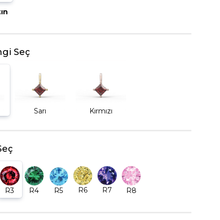
tın
BEŞTAŞ YÜZÜK
gi Seç
Sarı
Kırmızı
Seç
R6
R7
R5
R8
R3
R4