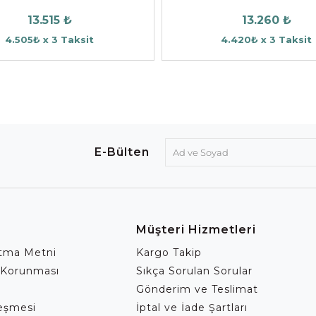
13.515 ₺
13.260 ₺
4.505₺ x 3 Taksit
4.420₺ x 3 Taksit
E-Bülten
Müşteri Hizmetleri
atma Metni
Kargo Takip
 Korunması
Sıkça Sorulan Sorular
Gönderim ve Teslimat
leşmesi
İptal ve İade Şartları