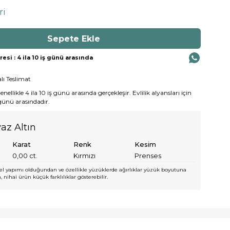
ri
si : 4 ila 10 iş günü arasında
lı Teslimat
ellikle 4 ila 10 iş günü arasında gerçekleşir. Evlilik alyansları için
 günü arasındadır.
az Altın
Karat
Renk
Kesim
0,00
ct.
Kırmızı
Prenses
l yapımı olduğundan ve özellikle yüzüklerde ağırlıklar yüzük boyutuna
 nihai ürün küçük farklılıklar gösterebilir.