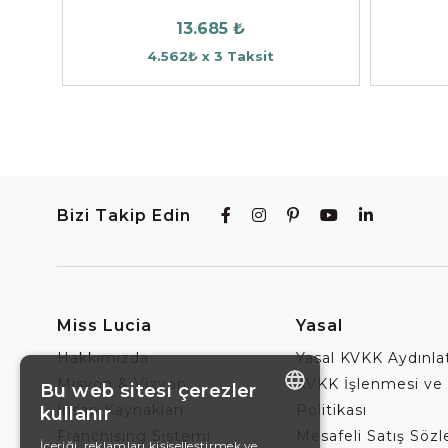
13.685 ₺
4.562₺ x 3 Taksit
Bizi Takip Edin
Miss Lucia
Yasal
Hakkımızda
Yasal KVKK Aydınl
Misyon & Vizyon
KVKK İşlenmesi ve
Bu web sitesi çerezler
İnsan Kaynakları
Politikası
kullanır
ENGLISH
Franchising Sistemi
Mesafeli Satış Söz
İçeriği, reklamları kişiselleştirmek ve