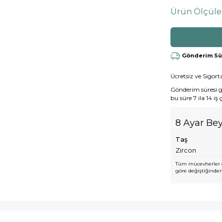
Ürün Ölçüle
Gönderim Süre
Ücretsiz ve Sigorta
Gönderim süresi gen
bu süre 7 ila 14 iş
8 Ayar Bey
Taş
Zircon
Tüm mücevherler e
göre değiştiğinden,