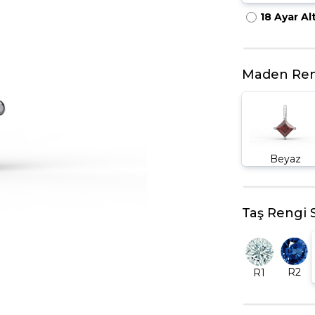
18 Ayar Al
HARFLI KOLYE UCU
LYE
TRIA YÜZÜK
TAMTUR YÜZÜK
Maden Ren
Beyaz
Taş Rengi 
R2
R1