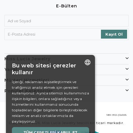
E-Bülten
Miss Lucia Jewelry
Bu web sitesi çerezler
Yasal
kullanır
ENGLISH
Müşteri Hizmetleri
İçeriği, reklamları kişiselleştirmek ve
trafiğimizi analiz etmek için çerezleri
DE
Popüler Kategoriler
kullanıyoruz. Ayrıca sitemizi kullanımınıza
EN
ilişkin bilgileri, onlara sağladığınız veya
hizmetlerini kullanmanız sonucunda
ES
topladıkları diğer bilgilerle birleştirebilecek
reklam ve analiz ortaklarımızla da
SWEDISH
paylaşıyoruz.
Copyright © 2026, Miss Lucia Jewelry tescilli bir ticari markadır.
TURKISH
TÜM ÇEREZLERI KABUL ET