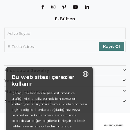
E-Bülten
Miss Lucia Jewelry
Bu web sitesi çerezler
Yasal
kullanır
ENGLISH
Müşteri Hizmetleri
İçeriği, reklamları kişiselleştirmek ve
trafiğimizi analiz etmek için çerezleri
DE
Popüler Kategoriler
kullanıyoruz. Ayrıca sitemizi kullanımınıza
EN
ilişkin bilgileri, onlara sağladığınız veya
hizmetlerini kullanmanız sonucunda
ES
topladıkları diğer bilgilerle birleştirebilecek
reklam ve analiz ortaklarımızla da
SWEDISH