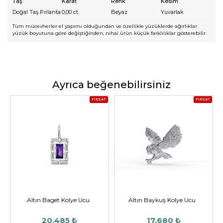
Taş
Karat
Renk
Kesim
Doğal Taş Pırlanta
0,00
ct.
Beyaz
Yuvarlak
Tüm mücevherler el yapımı olduğundan ve özellikle yüzüklerde ağırlıklar
yüzük boyutuna göre değiştiğinden, nihai ürün küçük farklılıklar gösterebilir.
Ayrıca beğenebilirsiniz
FIRSAT
FIRSAT
Altın Baget Kolye Ucu
Altın Baykuş Kolye Ucu
20.485 ₺
17.680 ₺