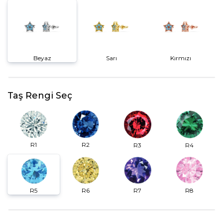
Beyaz
Sarı
Kırmızı
Taş Rengi Seç
R2
R1
R3
R4
R6
R7
R5
R8