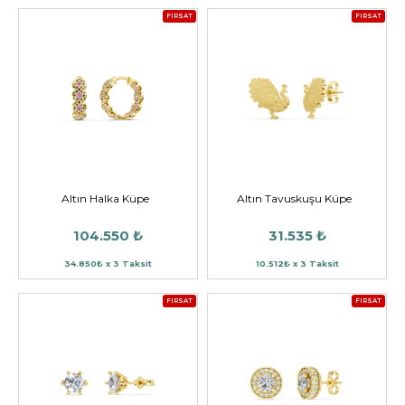
FIRSAT
FIRSAT
Altın Halka Küpe
Altın Tavuskuşu Küpe
104.550 ₺
31.535 ₺
34.850₺ x 3 Taksit
10.512₺ x 3 Taksit
FIRSAT
FIRSAT