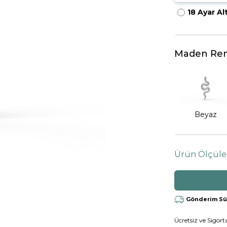
18 Ayar Al
HARFLI KOLYE UCU
LYE
TRIA YÜZÜK
TAMTUR YÜZÜK
Maden Ren
Beyaz
Ürün Ölçüle
Gönderim Süre
Ücretsiz ve Sigorta