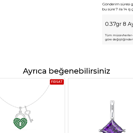
Gönderim süresi gen
bu süre 7 ila 14 iş
0.37gr 8 Ay
Tüm mücevherler e
göre değiştiğinden,
Ayrıca beğenebilirsiniz
FIRSAT