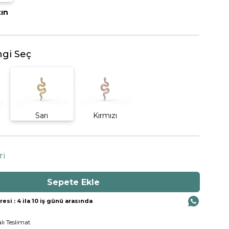
tın
BEŞTAŞ YÜZÜK
gi Seç
Sarı
Kırmızı
ri
si : 4 ila 10 iş günü arasında
lı Teslimat