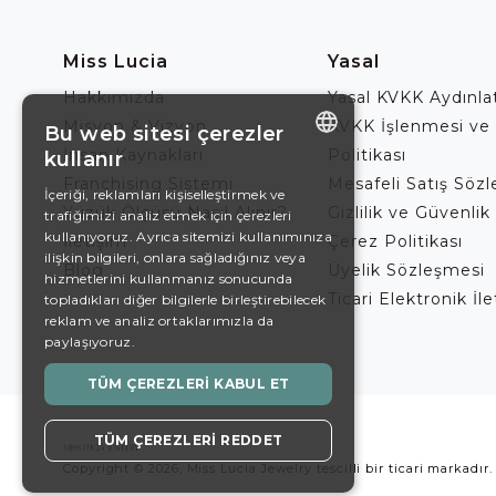
Miss Lucia
Yasal
Hakkımızda
Yasal KVKK Aydınl
Misyon & Vizyon
KVKK İşlenmesi ve
Bu web sitesi çerezler
İnsan Kaynakları
Politikası
kullanır
ENGLISH
Franchising Sistemi
Mesafeli Satış Söz
İçeriği, reklamları kişiselleştirmek ve
Yüzük Ölçüsü Nasıl Alınır?
Gizlilik ve Güvenlik 
trafiğimizi analiz etmek için çerezleri
DE
kullanıyoruz. Ayrıca sitemizi kullanımınıza
İletişim
Çerez Politikası
EN
ilişkin bilgileri, onlara sağladığınız veya
Blog
Üyelik Sözleşmesi
hizmetlerini kullanmanız sonucunda
ES
Ticari Elektronik İl
topladıkları diğer bilgilerle birleştirebilecek
reklam ve analiz ortaklarımızla da
SWEDISH
paylaşıyoruz.
TURKISH
TÜM ÇEREZLERI KABUL ET
TÜM ÇEREZLERI REDDET
Copyright © 2026, Miss Lucia Jewelry tescilli bir ticari markadır.