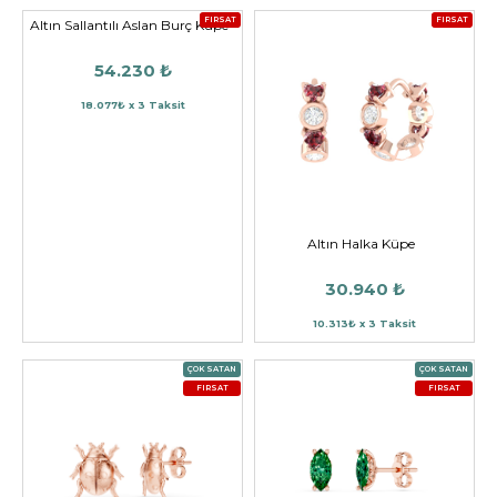
FIRSAT
FIRSAT
Altın Sallantılı Aslan Burç Küpe
54.230 ₺
18.077₺ x 3 Taksit
Altın Halka Küpe
30.940 ₺
10.313₺ x 3 Taksit
ÇOK SATAN
ÇOK SATAN
FIRSAT
FIRSAT