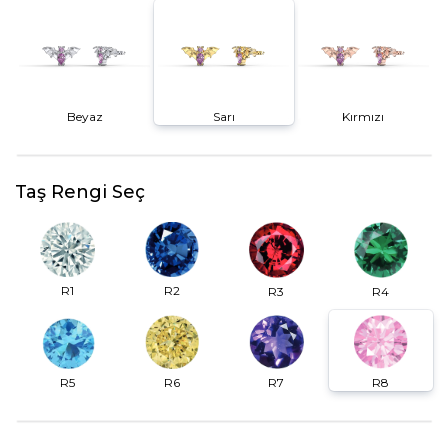
Beyaz
Sarı
Kırmızı
Taş Rengi Seç
R2
R1
R3
R4
R6
R7
R5
R8