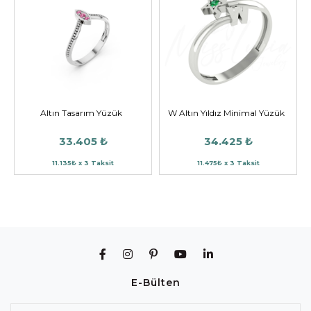
Altın Tasarım Yüzük
W Altın Yıldız Minimal Yüzük
33.405 ₺
34.425 ₺
11.135₺ x 3 Taksit
11.475₺ x 3 Taksit
E-Bülten