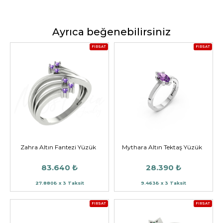
Ayrıca beğenebilirsiniz
FIRSAT
FIRSAT
Zahra Altın Fantezi Yüzük
Mythara Altın Tektaş Yüzük
83.640 ₺
28.390 ₺
27.880₺ x 3 Taksit
9.463₺ x 3 Taksit
FIRSAT
FIRSAT