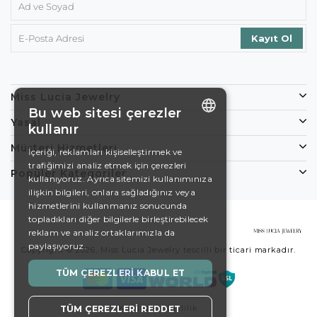
Miss Lucia Jewelry
Bu web sitesi çerezler
Yasal
kullanır
ENGLISH
Müşteri Hizmetleri
İçeriği, reklamları kişiselleştirmek ve
trafiğimizi analiz etmek için çerezleri
DE
Popüler Kategoriler
kullanıyoruz. Ayrıca sitemizi kullanımınıza
EN
ilişkin bilgileri, onlara sağladığınız veya
hizmetlerini kullanmanız sonucunda
ES
topladıkları diğer bilgilerle birleştirebilecek
reklam ve analiz ortaklarımızla da
SWEDISH
paylaşıyoruz.
Copyright © 2026, Miss Lucia Jewelry tescilli bir ticari markadır.
TURKISH
TÜM ÇEREZLERI KABUL ET
Koşullar
Gizlilik
TÜM ÇEREZLERI REDDET