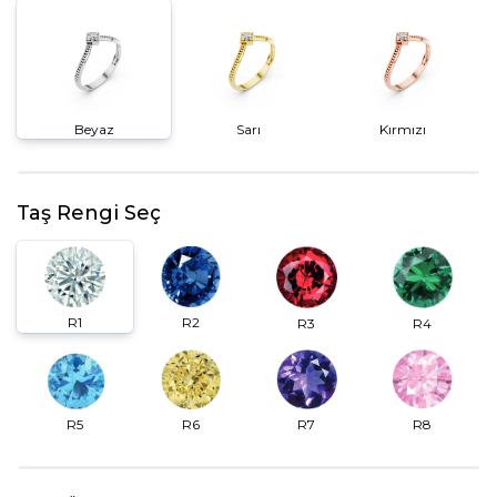
Beyaz
Sarı
Kırmızı
Taş Rengi Seç
R2
R1
R3
R4
R6
R7
R5
R8