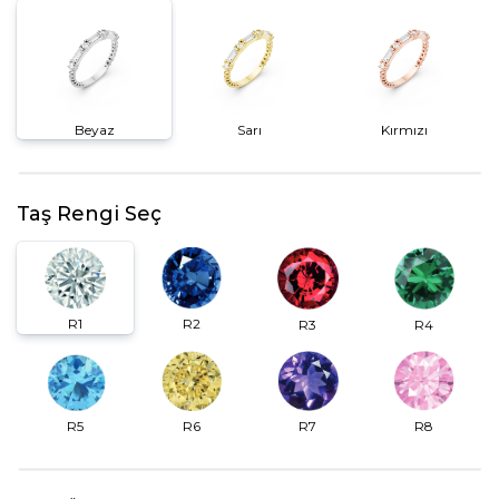
Beyaz
Sarı
Kırmızı
Taş Rengi Seç
R2
R1
R3
R4
R6
R7
R5
R8