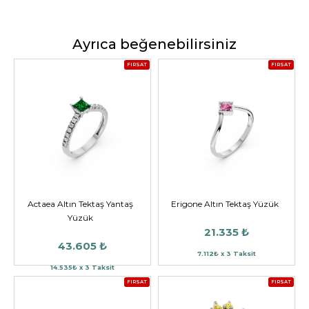
Ayrıca beğenebilirsiniz
FIRSAT
FIRSAT
Actaea Altın Tektaş Yantaş
Erigone Altın Tektaş Yüzük
Yüzük
21.335 ₺
43.605 ₺
7.112₺ x 3 Taksit
14.535₺ x 3 Taksit
FIRSAT
FIRSAT