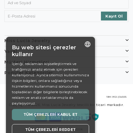
Miss Lucia Jewelry
Bu web sitesi çerezler
Yasal
kullanır
ENGLISH
Müşteri Hizmetleri
İçeriği, reklamları kişiselleştirmek ve
trafiğimizi analiz etmek için çerezleri
DE
Popüler Kategoriler
kullanıyoruz. Ayrıca sitemizi kullanımınıza
EN
ilişkin bilgileri, onlara sağladığınız veya
hizmetlerini kullanmanız sonucunda
ES
topladıkları diğer bilgilerle birleştirebilecek
reklam ve analiz ortaklarımızla da
SWEDISH
paylaşıyoruz.
Copyright © 2026, Miss Lucia Jewelry tescilli bir ticari markadır.
TURKISH
TÜM ÇEREZLERI KABUL ET
Koşullar
Gizlilik
TÜM ÇEREZLERI REDDET