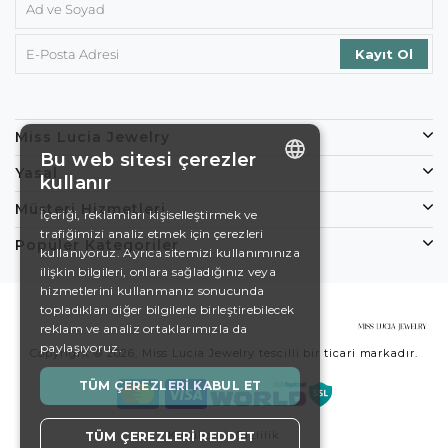
Miss Lucia Jewelry
Bu web sitesi çerezler
Yasal
kullanır
ENGLISH
Müşteri Hizmetleri
İçeriği, reklamları kişiselleştirmek ve
trafiğimizi analiz etmek için çerezleri
DE
Popüler Kategoriler
kullanıyoruz. Ayrıca sitemizi kullanımınıza
EN
ilişkin bilgileri, onlara sağladığınız veya
hizmetlerini kullanmanız sonucunda
ES
topladıkları diğer bilgilerle birleştirebilecek
reklam ve analiz ortaklarımızla da
SWEDISH
paylaşıyoruz.
Copyright © 2026, Miss Lucia Jewelry tescilli bir ticari markadır.
TURKISH
TÜM ÇEREZLERI KABUL ET
Koşullar
Gizlilik
TÜM ÇEREZLERI REDDET