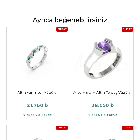
Ayrıca beğenebilirsiniz
FIRSAT
FIRSAT
Altın Yarımtur Yüzük
Artemisium Altın Tektaş Yüzük
21.760 ₺
28.050 ₺
7.253₺ x 3 Taksit
9.350₺ x 3 Taksit
FIRSAT
FIRSAT