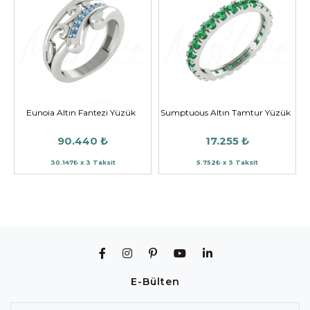
Eunoia Altın Fantezi Yüzük
Sumptuous Altın Tamtur Yüzük
90.440 ₺
17.255 ₺
30.147₺ x 3 Taksit
5.752₺ x 3 Taksit
E-Bülten