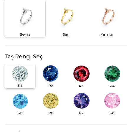
Beyaz
Sarı
Kırmızı
Taş Rengi Seç
R2
R1
R3
R4
R6
R7
R5
R8