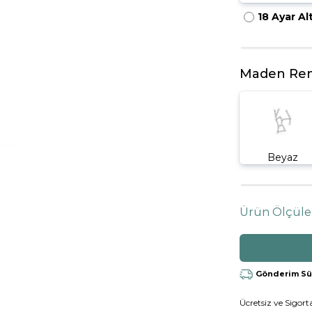
18 Ayar Al
HARFLI KOLYE UCU
LYE
TRIA YÜZÜK
TAMTUR YÜZÜK
Maden Ren
Beyaz
Ürün Ölçüle
Gönderim Süre
Ücretsiz ve Sigorta