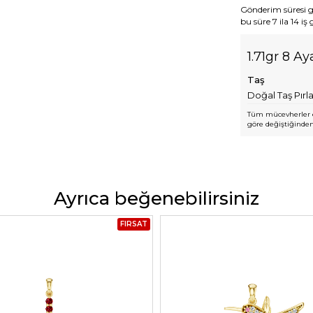
Gönderim süresi gen
bu süre 7 ila 14 iş
1.71gr 8 A
Taş
Doğal Taş Pırl
Tüm mücevherler e
göre değiştiğinden,
Ayrıca beğenebilirsiniz
FIRSAT