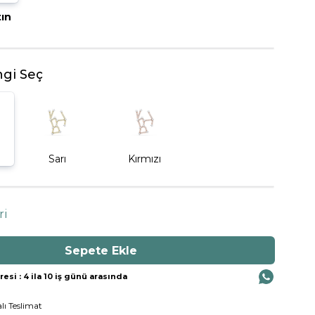
tın
BEŞTAŞ YÜZÜK
gi Seç
Sarı
Kırmızı
ri
si : 4 ila 10 iş günü arasında
lı Teslimat