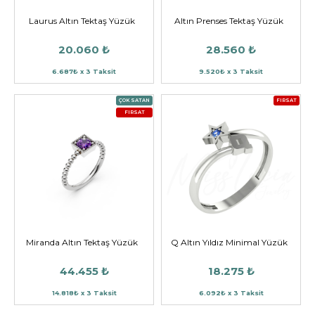
Laurus Altın Tektaş Yüzük
Altın Prenses Tektaş Yüzük
20.060 ₺
28.560 ₺
6.687₺ x 3 Taksit
9.520₺ x 3 Taksit
ÇOK SATAN
FIRSAT
FIRSAT
Miranda Altın Tektaş Yüzük
Q Altın Yıldız Minimal Yüzük
44.455 ₺
18.275 ₺
14.818₺ x 3 Taksit
6.092₺ x 3 Taksit