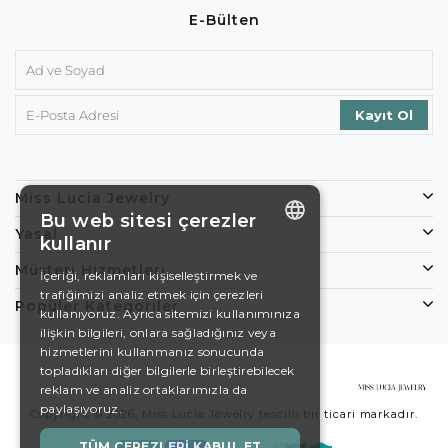
E-Bülten
Miss Lucia Jewelry
Bu web sitesi çerezler
Yasal
kullanır
ENGLISH
Müşteri Hizmetleri
İçeriği, reklamları kişiselleştirmek ve
trafiğimizi analiz etmek için çerezleri
DE
Popüler Kategoriler
kullanıyoruz. Ayrıca sitemizi kullanımınıza
EN
ilişkin bilgileri, onlara sağladığınız veya
hizmetlerini kullanmanız sonucunda
ES
topladıkları diğer bilgilerle birleştirebilecek
reklam ve analiz ortaklarımızla da
SWEDISH
paylaşıyoruz.
Copyright © 2026, Miss Lucia Jewelry tescilli bir ticari markadır.
TURKISH
TÜM ÇEREZLERI KABUL ET