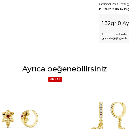
Gönderim süresi gen
bu süre 7 ila 14 iş
1.32gr 8 Ay
Tüm mücevherler e
göre değiştiğinden,
Ayrıca beğenebilirsiniz
FIRSAT