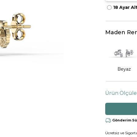
18 Ayar Al
HARFLI KOLYE UCU
LYE
TRIA YÜZÜK
TAMTUR YÜZÜK
Maden Ren
Beyaz
Ürün Ölçüle
Gönderim Süre
Ücretsiz ve Sigorta