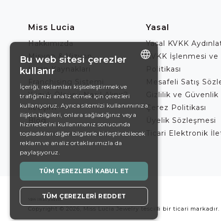
Miss Lucia
Yasal
Hakkımızda
Yasal KVKK Aydınl
Misyon & Vizyon
KVKK İşlenmesi ve
Bu web sitesi çerezler
İnsan Kaynakları
Politikası
kullanır
ENGLISH
Franchising Sistemi
Mesafeli Satış Söz
İçeriği, reklamları kişiselleştirmek ve
Yüzük Ölçüsü Nasıl Alınır?
Gizlilik ve Güvenlik 
trafiğimizi analiz etmek için çerezleri
DE
kullanıyoruz. Ayrıca sitemizi kullanımınıza
İletişim
Çerez Politikası
EN
ilişkin bilgileri, onlara sağladığınız veya
Blog
Üyelik Sözleşmesi
hizmetlerini kullanmanız sonucunda
ES
Ticari Elektronik İl
topladıkları diğer bilgilerle birleştirebilecek
reklam ve analiz ortaklarımızla da
SWEDISH
paylaşıyoruz.
TURKISH
TÜM ÇEREZLERI KABUL ET
TÜM ÇEREZLERI REDDET
Copyright © 2026, Miss Lucia Jewelry tescilli bir ticari markadır.