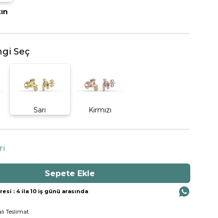
tın
BEŞTAŞ YÜZÜK
gi Seç
Sarı
Kırmızı
ri
si : 4 ila 10 iş günü arasında
lı Teslimat