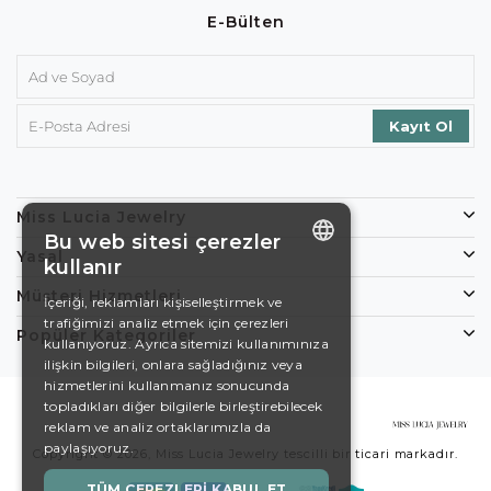
E-Bülten
Miss Lucia Jewelry
Bu web sitesi çerezler
Yasal
kullanır
ENGLISH
Müşteri Hizmetleri
İçeriği, reklamları kişiselleştirmek ve
trafiğimizi analiz etmek için çerezleri
DE
Popüler Kategoriler
kullanıyoruz. Ayrıca sitemizi kullanımınıza
EN
ilişkin bilgileri, onlara sağladığınız veya
hizmetlerini kullanmanız sonucunda
ES
topladıkları diğer bilgilerle birleştirebilecek
reklam ve analiz ortaklarımızla da
SWEDISH
paylaşıyoruz.
Copyright © 2026, Miss Lucia Jewelry tescilli bir ticari markadır.
TURKISH
TÜM ÇEREZLERI KABUL ET