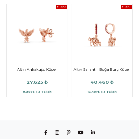
FIRSAT
FIRSAT
Altın Ankakuşu Küpe
Altın Sallantılı Boğa Burç Küpe
27.625 ₺
40.460 ₺
9.208₺ x 3 Taksit
13.487₺ x 3 Taksit