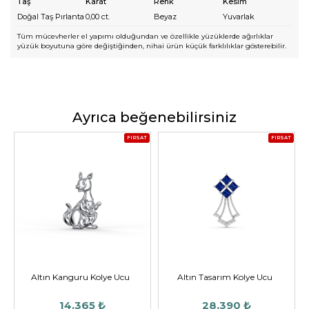
Taş
Karat
Renk
Kesim
Doğal Taş Pırlanta
0,00
ct.
Beyaz
Yuvarlak
Tüm mücevherler el yapımı olduğundan ve özellikle yüzüklerde ağırlıklar
yüzük boyutuna göre değiştiğinden, nihai ürün küçük farklılıklar gösterebilir.
Ayrıca beğenebilirsiniz
FIRSAT
FIRSAT
Altın Kanguru Kolye Ucu
Altın Tasarım Kolye Ucu
14.365 ₺
28.390 ₺