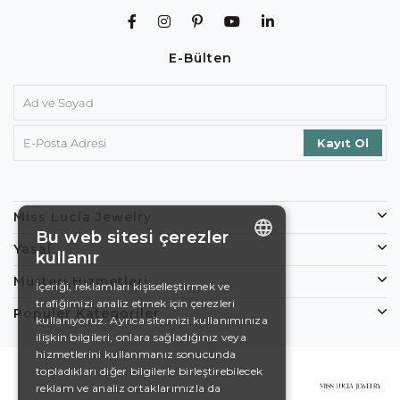
E-Bülten
Miss Lucia Jewelry
Bu web sitesi çerezler
Yasal
kullanır
ENGLISH
Müşteri Hizmetleri
İçeriği, reklamları kişiselleştirmek ve
trafiğimizi analiz etmek için çerezleri
DE
Popüler Kategoriler
kullanıyoruz. Ayrıca sitemizi kullanımınıza
EN
ilişkin bilgileri, onlara sağladığınız veya
hizmetlerini kullanmanız sonucunda
ES
topladıkları diğer bilgilerle birleştirebilecek
reklam ve analiz ortaklarımızla da
SWEDISH