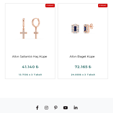
FIRSAT
FIRSAT
Altın Sallantılı Haç Küpe
Altın Baget Küpe
41.140 ₺
72.165 ₺
13.713₺ x 3 Taksit
24.055₺ x 3 Taksit