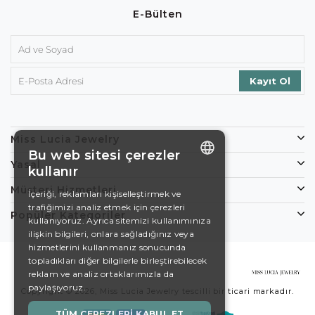
E-Bülten
Miss Lucia Jewelry
Bu web sitesi çerezler
Yasal
kullanır
ENGLISH
Müşteri Hizmetleri
İçeriği, reklamları kişiselleştirmek ve
trafiğimizi analiz etmek için çerezleri
DE
Popüler Kategoriler
kullanıyoruz. Ayrıca sitemizi kullanımınıza
EN
ilişkin bilgileri, onlara sağladığınız veya
hizmetlerini kullanmanız sonucunda
ES
topladıkları diğer bilgilerle birleştirebilecek
reklam ve analiz ortaklarımızla da
SWEDISH
paylaşıyoruz.
Copyright © 2026, Miss Lucia Jewelry tescilli bir ticari markadır.
TURKISH
TÜM ÇEREZLERI KABUL ET