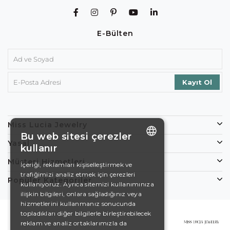
E-Bülten
Miss Lucia Jewelry
Bu web sitesi çerezler
Yasal
kullanır
ENGLISH
Müşteri Hizmetleri
İçeriği, reklamları kişiselleştirmek ve
trafiğimizi analiz etmek için çerezleri
DE
Popüler Kategoriler
kullanıyoruz. Ayrıca sitemizi kullanımınıza
EN
ilişkin bilgileri, onlara sağladığınız veya
hizmetlerini kullanmanız sonucunda
ES
topladıkları diğer bilgilerle birleştirebilecek
reklam ve analiz ortaklarımızla da
SWEDISH