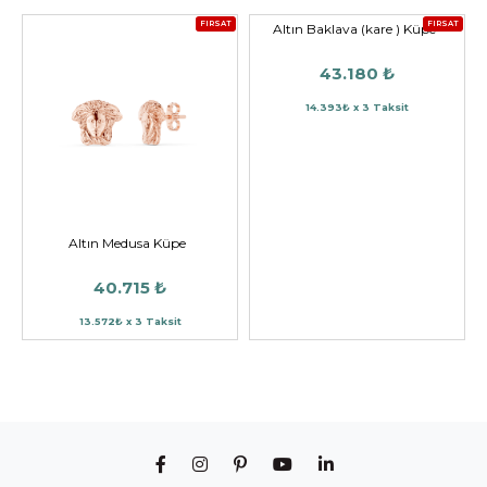
FIRSAT
FIRSAT
Altın Baklava (kare ) Küpe
43.180 ₺
14.393₺ x 3 Taksit
Altın Medusa Küpe
40.715 ₺
13.572₺ x 3 Taksit