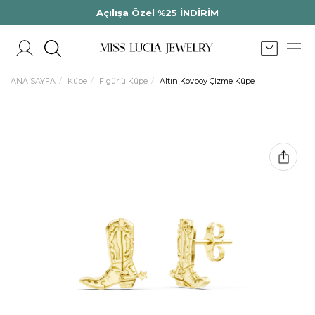
Açılışa Özel %25 İNDİRİM
ANA SAYFA
Küpe
Figürlü Küpe
Altın Kovboy Çizme Küpe