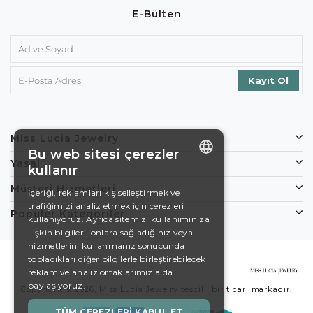
E-Bülten
Miss Lucia Jewelry
Bu web sitesi çerezler
Yasal
kullanır
ENGLISH
Müşteri Hizmetleri
İçeriği, reklamları kişiselleştirmek ve
trafiğimizi analiz etmek için çerezleri
DE
Popüler Kategoriler
kullanıyoruz. Ayrıca sitemizi kullanımınıza
EN
ilişkin bilgileri, onlara sağladığınız veya
hizmetlerini kullanmanız sonucunda
ES
topladıkları diğer bilgilerle birleştirebilecek
reklam ve analiz ortaklarımızla da
SWEDISH
paylaşıyoruz.
Copyright © 2026, Miss Lucia Jewelry tescilli bir ticari markadır.
TURKISH
TÜM ÇEREZLERI KABUL ET