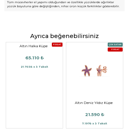
Tüm mücevherler el yapımı olduğundan ve özellikle yüzüklerde ağırlıklar
yüzük boyutuna göre değiştiğinden, nihai ürün küçük farklılıklar gösterebilir.
Ayrıca beğenebilirsiniz
FIRSAT
ÇOK SATAN
Altın Halka Küpe
FIRSAT
65.110 ₺
21.703₺ x 3 Taksit
Altın Deniz Yıldız Küpe
21.590 ₺
7.197₺ x 3 Taksit