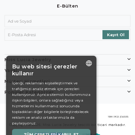
E-Bülten
Miss Lucia Jewelry
Bu web sitesi çerezler
Yasal
kullanır
ENGLISH
Müşteri Hizmetleri
İçeriği, reklamları kişiselleştirmek ve
trafiğimizi analiz etmek için çerezleri
DE
Popüler Kategoriler
kullanıyoruz. Ayrıca sitemizi kullanımınıza
EN
ilişkin bilgileri, onlara sağladığınız veya
hizmetlerini kullanmanız sonucunda
ES
topladıkları diğer bilgilerle birleştirebilecek
reklam ve analiz ortaklarımızla da
SWEDISH
paylaşıyoruz.
Copyright © 2026, Miss Lucia Jewelry tescilli bir ticari markadır.
TURKISH
TÜM ÇEREZLERI KABUL ET