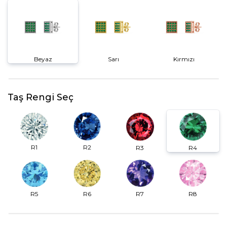
Beyaz
Sarı
Kırmızı
Taş Rengi Seç
R2
R1
R3
R4
R6
R7
R5
R8