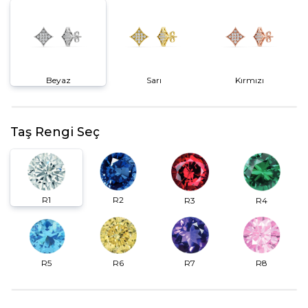
Beyaz
Sarı
Kırmızı
Taş Rengi Seç
R2
R1
R3
R4
R6
R7
R5
R8