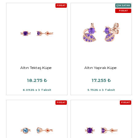
FIRSAT
ÇOK SATAN
FIRSAT
Altın Tektaş Küpe
Altın Yaprak Küpe
18.275 ₺
17.255 ₺
6.092₺ x 3 Taksit
5.752₺ x 3 Taksit
FIRSAT
FIRSAT