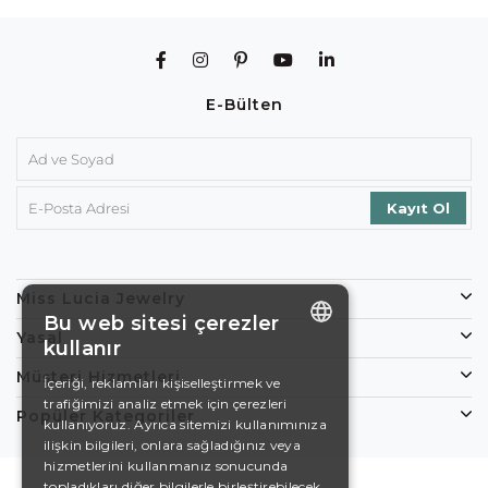
E-Bülten
Miss Lucia Jewelry
Bu web sitesi çerezler
Yasal
kullanır
ENGLISH
Müşteri Hizmetleri
İçeriği, reklamları kişiselleştirmek ve
trafiğimizi analiz etmek için çerezleri
DE
Popüler Kategoriler
kullanıyoruz. Ayrıca sitemizi kullanımınıza
EN
ilişkin bilgileri, onlara sağladığınız veya
hizmetlerini kullanmanız sonucunda
ES
topladıkları diğer bilgilerle birleştirebilecek