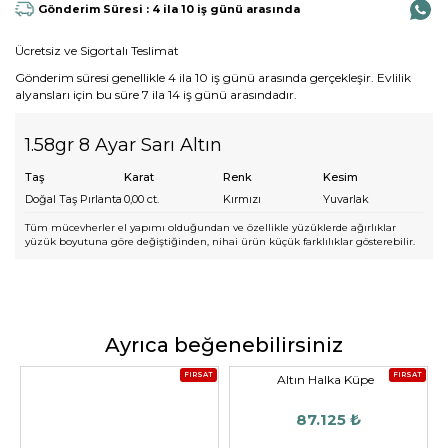
Gönderim Süresi : 4 ila 10 iş günü arasında
Ücretsiz ve Sigortalı Teslimat
Gönderim süresi genellikle 4 ila 10 iş günü arasında gerçekleşir. Evlilik
alyansları için bu süre 7 ila 14 iş günü arasındadır.
1.58gr 8 Ayar Sarı Altın
Taş
Karat
Renk
Kesim
Doğal Taş Pırlanta
0,00
ct.
Kırmızı
Yuvarlak
Tüm mücevherler el yapımı olduğundan ve özellikle yüzüklerde ağırlıklar
yüzük boyutuna göre değiştiğinden, nihai ürün küçük farklılıklar gösterebilir.
Ayrıca beğenebilirsiniz
FIRSAT
FIRSAT
Altın Halka Küpe
87.125 ₺