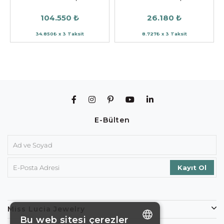
104.550 ₺
26.180 ₺
34.850₺ x 3 Taksit
8.727₺ x 3 Taksit
E-Bülten
Miss Lucia Jewelry
Bu web sitesi çerezler