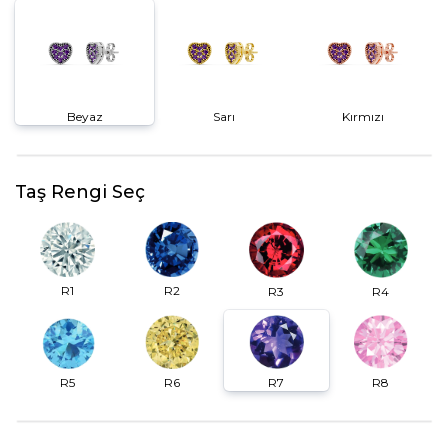
Beyaz
Sarı
Kırmızı
Taş Rengi Seç
R2
R1
R3
R4
R6
R7
R5
R8