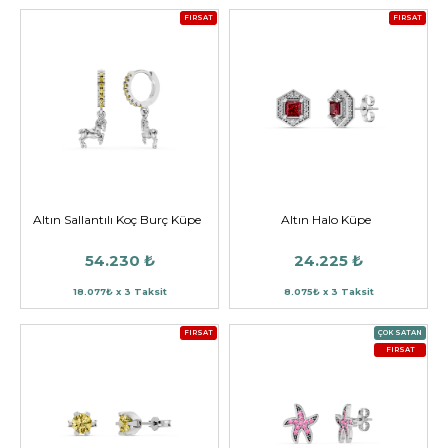
FIRSAT
FIRSAT
Altın Sallantılı Koç Burç Küpe
Altın Halo Küpe
54.230 ₺
24.225 ₺
18.077₺ x 3 Taksit
8.075₺ x 3 Taksit
FIRSAT
ÇOK SATAN
FIRSAT