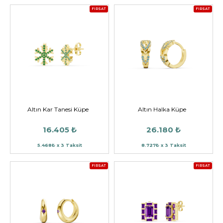
FIRSAT
FIRSAT
Altın Kar Tanesi Küpe
Altın Halka Küpe
16.405 ₺
26.180 ₺
5.468₺ x 3 Taksit
8.727₺ x 3 Taksit
FIRSAT
FIRSAT