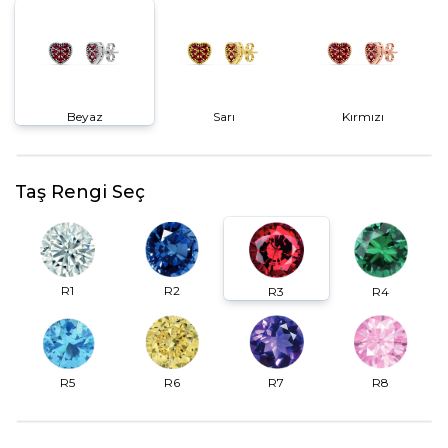
Beyaz
Sarı
Kırmızı
Taş Rengi Seç
R2
R1
R3
R4
R6
R7
R5
R8