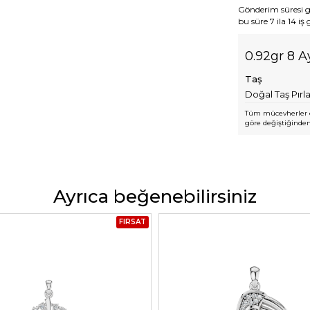
Gönderim süresi gen
bu süre 7 ila 14 iş
0.92gr 8 A
Taş
Doğal Taş Pırl
Tüm mücevherler e
göre değiştiğinden,
Ayrıca beğenebilirsiniz
FIRSAT