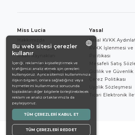
Miss Lucia
Yasal
Hakkımızda
Yasal KVKK Aydınl
Bu web sitesi çerezler
Misyon & Vizyon
KVKK İşlenmesi ve
kullanır
İnsan Kaynakları
Politikası
ENGLISH
İçeriği, reklamları kişiselleştirmek ve
Franchising Sistemi
Mesafeli Satış Söz
trafiğimizi analiz etmek için çerezleri
DE
Yüzük Ölçüsü Nasıl Alınır?
Gizlilik ve Güvenlik 
kullanıyoruz. Ayrıca sitemizi kullanımınıza
İletişim
Çerez Politikası
EN
ilişkin bilgileri, onlara sağladığınız veya
hizmetlerini kullanmanız sonucunda
Blog
Üyelik Sözleşmesi
ES
topladıkları diğer bilgilerle birleştirebilecek
Ticari Elektronik İl
reklam ve analiz ortaklarımızla da
SWEDISH
paylaşıyoruz.
TURKISH
TÜM ÇEREZLERI KABUL ET
TÜM ÇEREZLERI REDDET