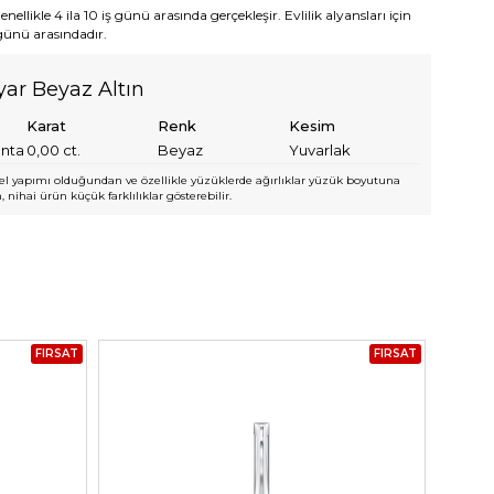
ellikle 4 ila 10 iş günü arasında gerçekleşir. Evlilik alyansları için
 günü arasındadır.
yar Beyaz Altın
Karat
Renk
Kesim
anta
0,00
ct.
Beyaz
Yuvarlak
l yapımı olduğundan ve özellikle yüzüklerde ağırlıklar yüzük boyutuna
 nihai ürün küçük farklılıklar gösterebilir.
FIRSAT
FIRSAT