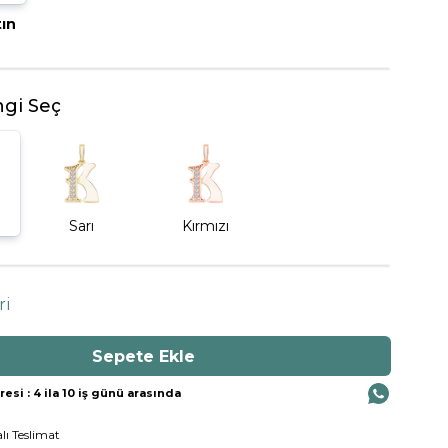
tın
BEŞTAŞ YÜZÜK
gi Seç
Sarı
Kırmızı
ri
si : 4 ila 10 iş günü arasında
lı Teslimat