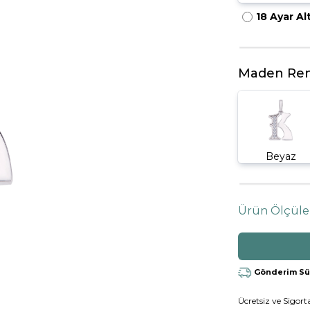
18 Ayar Al
HARFLI KOLYE UCU
LYE
TRIA YÜZÜK
TAMTUR YÜZÜK
Maden Ren
Beyaz
Ürün Ölçüle
Gönderim Süre
Ücretsiz ve Sigorta