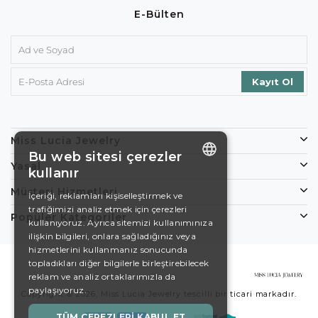
E-Bülten
Miss Lucia Jewelry
Bu web sitesi çerezler
Yasal
kullanır
ENGLISH
Müşteri Hizmetleri
İçeriği, reklamları kişiselleştirmek ve
trafiğimizi analiz etmek için çerezleri
DE
Popüler Kategoriler
kullanıyoruz. Ayrıca sitemizi kullanımınıza
EN
ilişkin bilgileri, onlara sağladığınız veya
hizmetlerini kullanmanız sonucunda
ES
topladıkları diğer bilgilerle birleştirebilecek
reklam ve analiz ortaklarımızla da
SWEDISH
paylaşıyoruz.
Copyright © 2026, Miss Lucia Jewelry tescilli bir ticari markadır.
TURKISH
TÜM ÇEREZLERI KABUL ET