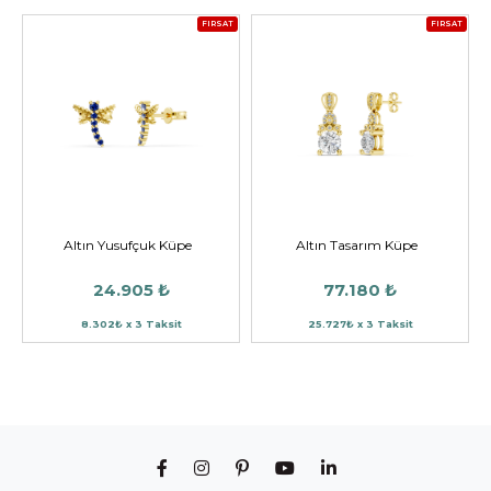
FIRSAT
FIRSAT
Altın Yusufçuk Küpe
Altın Tasarım Küpe
24.905 ₺
77.180 ₺
8.302₺ x 3 Taksit
25.727₺ x 3 Taksit