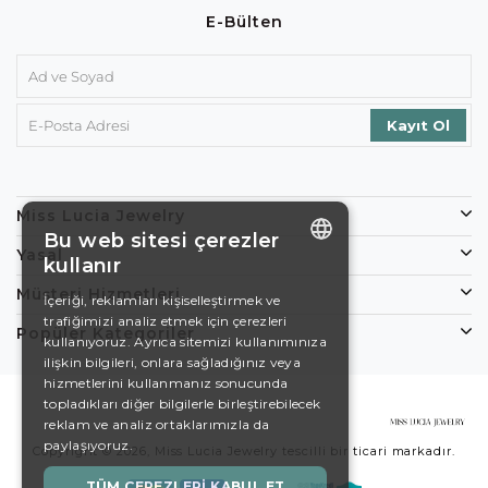
E-Bülten
Miss Lucia Jewelry
Bu web sitesi çerezler
Yasal
kullanır
ENGLISH
Müşteri Hizmetleri
İçeriği, reklamları kişiselleştirmek ve
trafiğimizi analiz etmek için çerezleri
DE
Popüler Kategoriler
kullanıyoruz. Ayrıca sitemizi kullanımınıza
EN
ilişkin bilgileri, onlara sağladığınız veya
hizmetlerini kullanmanız sonucunda
ES
topladıkları diğer bilgilerle birleştirebilecek
reklam ve analiz ortaklarımızla da
SWEDISH
paylaşıyoruz.
Copyright © 2026, Miss Lucia Jewelry tescilli bir ticari markadır.
TURKISH
TÜM ÇEREZLERI KABUL ET