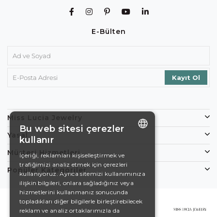
E-Bülten
Miss Lucia Jewelry
Bu web sitesi çerezler
Yasal
kullanır
ENGLISH
Müşteri Hizmetleri
İçeriği, reklamları kişiselleştirmek ve
trafiğimizi analiz etmek için çerezleri
DE
Popüler Kategoriler
kullanıyoruz. Ayrıca sitemizi kullanımınıza
EN
ilişkin bilgileri, onlara sağladığınız veya
hizmetlerini kullanmanız sonucunda
ES
topladıkları diğer bilgilerle birleştirebilecek
reklam ve analiz ortaklarımızla da
SWEDISH