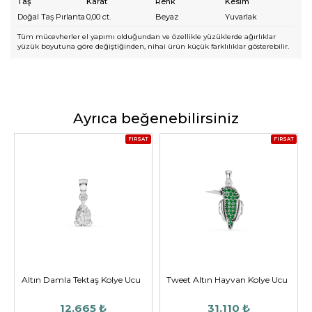
Taş
Karat
Renk
Kesim
Doğal Taş Pırlanta
0,00
ct.
Beyaz
Yuvarlak
Tüm mücevherler el yapımı olduğundan ve özellikle yüzüklerde ağırlıklar
yüzük boyutuna göre değiştiğinden, nihai ürün küçük farklılıklar gösterebilir.
Ayrıca beğenebilirsiniz
FIRSAT
FIRSAT
Altın Damla Tektaş Kolye Ucu
Tweet Altın Hayvan Kolye Ucu
12.665 ₺
31.110 ₺