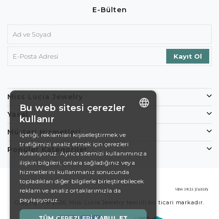
E-Bülten
Miss Lucia Jewelry
Bu web sitesi çerezler
Yasal
kullanır
ENGLISH
Müşteri Hizmetleri
İçeriği, reklamları kişiselleştirmek ve
trafiğimizi analiz etmek için çerezleri
DE
Popüler Kategoriler
kullanıyoruz. Ayrıca sitemizi kullanımınıza
EN
ilişkin bilgileri, onlara sağladığınız veya
hizmetlerini kullanmanız sonucunda
ES
topladıkları diğer bilgilerle birleştirebilecek
reklam ve analiz ortaklarımızla da
SWEDISH
paylaşıyoruz.
Copyright © 2026, Miss Lucia Jewelry tescilli bir ticari markadır.
TURKISH
TÜM ÇEREZLERI KABUL ET