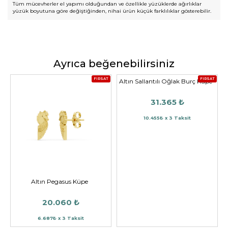
Tüm mücevherler el yapımı olduğundan ve özellikle yüzüklerde ağırlıklar
yüzük boyutuna göre değiştiğinden, nihai ürün küçük farklılıklar gösterebilir.
Ayrıca beğenebilirsiniz
FIRSAT
FIRSAT
Altın Sallantılı Oğlak Burç Küpe
31.365 ₺
10.455₺ x 3 Taksit
Altın Pegasus Küpe
20.060 ₺
6.687₺ x 3 Taksit