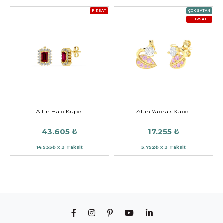
FIRSAT
ÇOK SATAN
FIRSAT
Altın Halo Küpe
Altın Yaprak Küpe
43.605 ₺
17.255 ₺
14.535₺ x 3 Taksit
5.752₺ x 3 Taksit