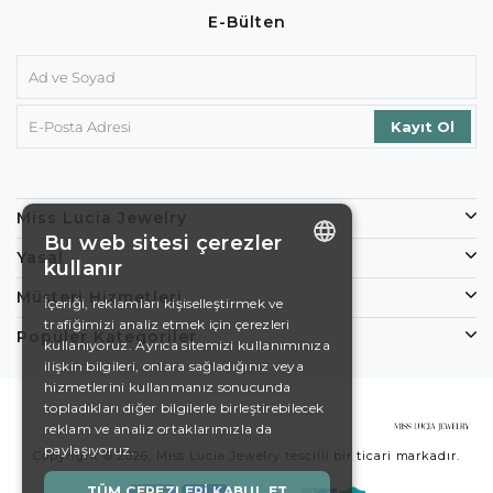
E-Bülten
Miss Lucia Jewelry
Bu web sitesi çerezler
Yasal
kullanır
ENGLISH
Müşteri Hizmetleri
İçeriği, reklamları kişiselleştirmek ve
trafiğimizi analiz etmek için çerezleri
DE
Popüler Kategoriler
kullanıyoruz. Ayrıca sitemizi kullanımınıza
EN
ilişkin bilgileri, onlara sağladığınız veya
hizmetlerini kullanmanız sonucunda
ES
topladıkları diğer bilgilerle birleştirebilecek
reklam ve analiz ortaklarımızla da
SWEDISH
paylaşıyoruz.
Copyright © 2026, Miss Lucia Jewelry tescilli bir ticari markadır.
TURKISH
TÜM ÇEREZLERI KABUL ET