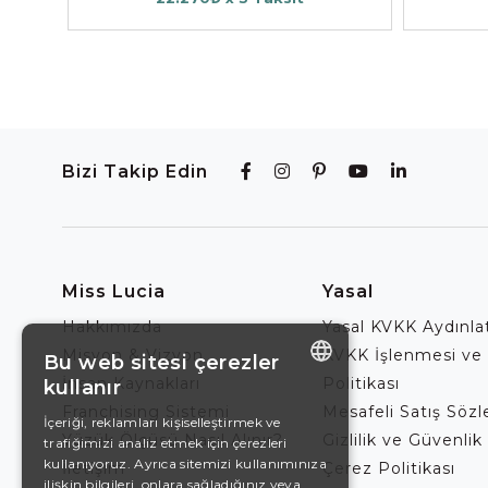
Bizi Takip Edin
Miss Lucia
Yasal
Hakkımızda
Yasal KVKK Aydınl
Misyon & Vizyon
KVKK İşlenmesi ve
Bu web sitesi çerezler
İnsan Kaynakları
Politikası
kullanır
ENGLISH
Franchising Sistemi
Mesafeli Satış Söz
İçeriği, reklamları kişiselleştirmek ve
Yüzük Ölçüsü Nasıl Alınır?
Gizlilik ve Güvenlik 
trafiğimizi analiz etmek için çerezleri
DE
kullanıyoruz. Ayrıca sitemizi kullanımınıza
İletişim
Çerez Politikası
EN
ilişkin bilgileri, onlara sağladığınız veya