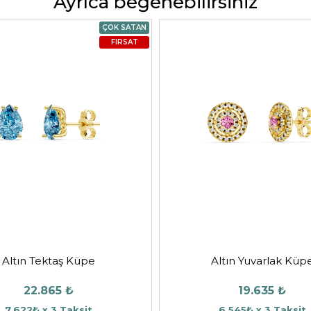
Ayrıca beğenebilirsiniz
ÇOK SATAN
FIRSAT
Altın Tektaş Küpe
Altın Yuvarlak Küp
22.865 ₺
19.635 ₺
7.622₺ x 3 Taksit
6.545₺ x 3 Taksit