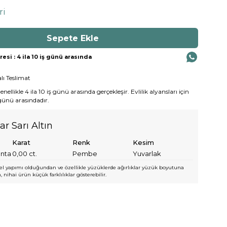
ri
si : 4 ila 10 iş günü arasında
lı Teslimat
ellikle 4 ila 10 iş günü arasında gerçekleşir. Evlilik alyansları için
 günü arasındadır.
ar Sarı Altın
Karat
Renk
Kesim
anta
0,00
ct.
Pembe
Yuvarlak
l yapımı olduğundan ve özellikle yüzüklerde ağırlıklar yüzük boyutuna
 nihai ürün küçük farklılıklar gösterebilir.