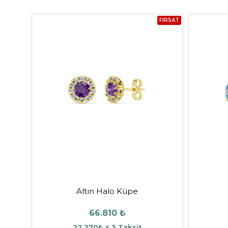
FIRSAT
Altın Halo Küpe
66.810 ₺
22.270₺ x 3 Taksit