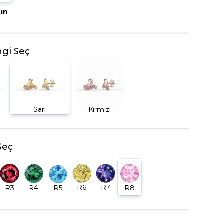
tın
BEŞTAŞ YÜZÜK
gi Seç
Sarı
Kırmızı
Seç
R6
R7
R5
R8
R3
R4