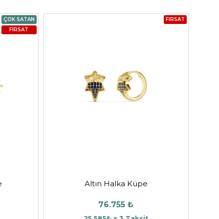
ÇOK SATAN
FIRSAT
FIRSAT
e
Altın Halka Küpe
76.755 ₺
25.585₺ x 3 Taksit