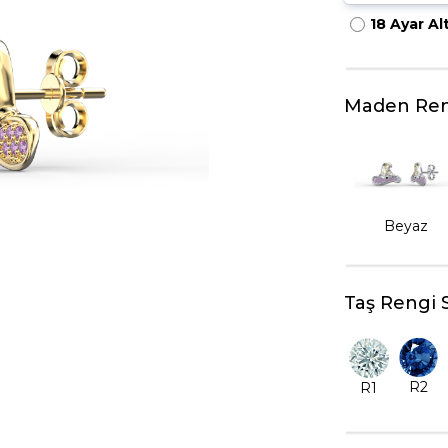
18 Ayar Al
HARFLI KOLYE UCU
LYE
TRIA YÜZÜK
TAMTUR YÜZÜK
Maden Ren
Beyaz
Taş Rengi 
R2
R1