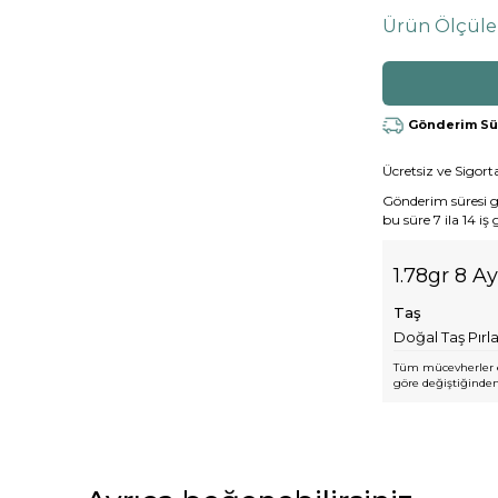
Ürün Ölçüle
Gönderim Süre
Ücretsiz ve Sigorta
Gönderim süresi gen
bu süre 7 ila 14 iş
1.78gr 8 Ay
Taş
Doğal Taş Pırl
Tüm mücevherler e
göre değiştiğinden,