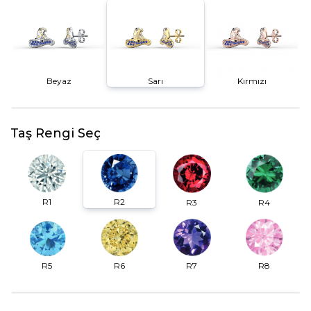
Beyaz
Sarı
Kırmızı
Taş Rengi Seç
R2
R1
R3
R4
R6
R7
R5
R8