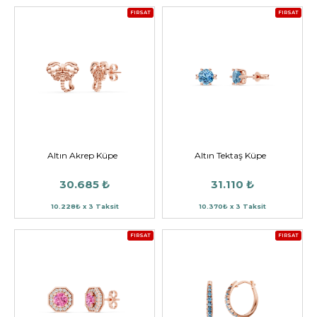
FIRSAT
FIRSAT
Altın Akrep Küpe
Altın Tektaş Küpe
30.685 ₺
31.110 ₺
10.228₺ x 3 Taksit
10.370₺ x 3 Taksit
FIRSAT
FIRSAT