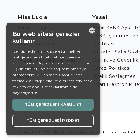
Miss Lucia
Yasal
Hakkımızda
Yasal KVKK Aydınl
Bu web sitesi çerezler
Misyon & Vizyon
KVKK İşlenmesi ve
kullanır
İnsan Kaynakları
Politikası
ENGLISH
İçeriği, reklamları kişiselleştirmek ve
Franchising Sistemi
Mesafeli Satış Söz
trafiğimizi analiz etmek için çerezleri
DE
Yüzük Ölçüsü Nasıl Alınır?
Gizlilik ve Güvenlik 
kullanıyoruz. Ayrıca sitemizi kullanımınıza
İletişim
Çerez Politikası
EN
ilişkin bilgileri, onlara sağladığınız veya
hizmetlerini kullanmanız sonucunda
Blog
Üyelik Sözleşmesi
ES
topladıkları diğer bilgilerle birleştirebilecek
Ticari Elektronik İl
reklam ve analiz ortaklarımızla da
SWEDISH
paylaşıyoruz.
TURKISH
TÜM ÇEREZLERI KABUL ET
TÜM ÇEREZLERI REDDET
Copyright © 2026, Miss Lucia Jewelry tescilli bir ticari markadır.