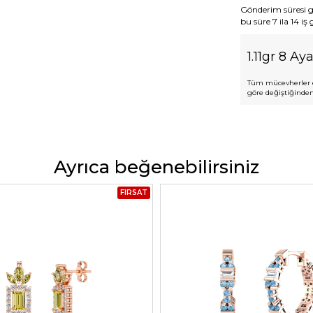
Gönderim süresi gen
bu süre 7 ila 14 iş
1.11gr 8 Aya
Tüm mücevherler e
göre değiştiğinden,
Ayrıca beğenebilirsiniz
FIRSAT