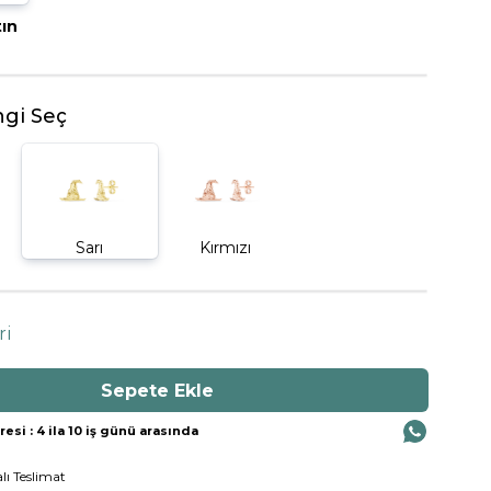
tın
BEŞTAŞ YÜZÜK
gi Seç
Sarı
Kırmızı
ri
si : 4 ila 10 iş günü arasında
lı Teslimat