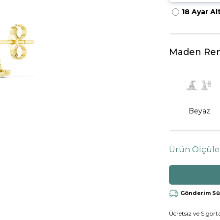
18 Ayar Al
HARFLI KOLYE UCU
LYE
TRIA YÜZÜK
TAMTUR YÜZÜK
Maden Ren
Beyaz
Ürün Ölçüle
Gönderim Süre
Ücretsiz ve Sigorta