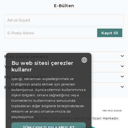
E-Bülten
Miss Lucia Jewelry
Bu web sitesi çerezler
Yasal
kullanır
ENGLISH
Müşteri Hizmetleri
İçeriği, reklamları kişiselleştirmek ve
trafiğimizi analiz etmek için çerezleri
DE
Popüler Kategoriler
kullanıyoruz. Ayrıca sitemizi kullanımınıza
EN
ilişkin bilgileri, onlara sağladığınız veya
hizmetlerini kullanmanız sonucunda
ES
topladıkları diğer bilgilerle birleştirebilecek
reklam ve analiz ortaklarımızla da
SWEDISH
paylaşıyoruz.
Copyright © 2026, Miss Lucia Jewelry tescilli bir ticari markadır.
TURKISH
TÜM ÇEREZLERI KABUL ET