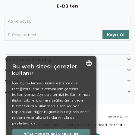
E-Bülten
Miss Lucia Jewelry
Bu web sitesi çerezler
Yasal
kullanır
ENGLISH
Müşteri Hizmetleri
İçeriği, reklamları kişiselleştirmek ve
trafiğimizi analiz etmek için çerezleri
DE
Popüler Kategoriler
kullanıyoruz. Ayrıca sitemizi kullanımınıza
EN
ilişkin bilgileri, onlara sağladığınız veya
hizmetlerini kullanmanız sonucunda
ES
topladıkları diğer bilgilerle birleştirebilecek
reklam ve analiz ortaklarımızla da
SWEDISH
paylaşıyoruz.
Copyright © 2026, Miss Lucia Jewelry tescilli bir ticari markadır.
TURKISH
TÜM ÇEREZLERI KABUL ET