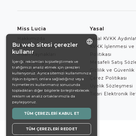
Miss Lucia
Yasal
Hakkımızda
Yasal KVKK Aydınl
Bu web sitesi çerezler
Misyon & Vizyon
KVKK İşlenmesi ve
kullanır
İnsan Kaynakları
Politikası
ENGLISH
İçeriği, reklamları kişiselleştirmek ve
Franchising Sistemi
Mesafeli Satış Söz
trafiğimizi analiz etmek için çerezleri
DE
Yüzük Ölçüsü Nasıl Alınır?
Gizlilik ve Güvenlik 
kullanıyoruz. Ayrıca sitemizi kullanımınıza
İletişim
Çerez Politikası
EN
ilişkin bilgileri, onlara sağladığınız veya
hizmetlerini kullanmanız sonucunda
Blog
Üyelik Sözleşmesi
ES
topladıkları diğer bilgilerle birleştirebilecek
Ticari Elektronik İl
reklam ve analiz ortaklarımızla da
SWEDISH
paylaşıyoruz.
TURKISH
TÜM ÇEREZLERI KABUL ET
TÜM ÇEREZLERI REDDET