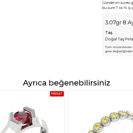
Gönderim süresi gen
bu süre 7 ila 14 iş
3.07gr 8 A
Taş
Doğal Taş Pırl
Tüm mücevherler e
göre değiştiğinden,
Ayrıca beğenebilirsiniz
FIRSAT