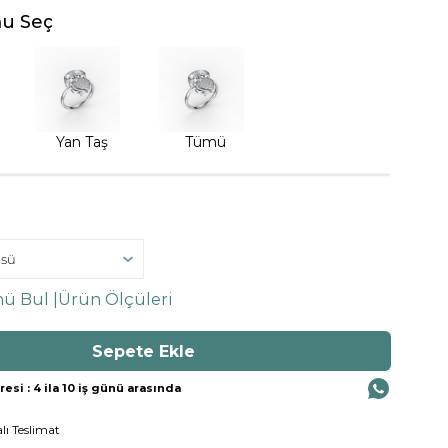
u Seç
Yan Taş
Tümü
ü Bul |
Ürün Ölçüleri
si : 4 ila 10 iş günü arasında
lı Teslimat