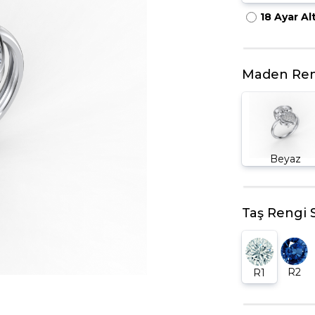
18 Ayar Al
HARFLI KOLYE UCU
LYE
TRIA YÜZÜK
TAMTUR YÜZÜK
Maden Ren
Beyaz
Taş Rengi 
R2
R1