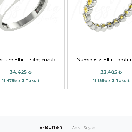
isium Altın Tektaş Yüzük
Numinosus Altın Tamtur
34.425 ₺
33.405 ₺
11.475₺ x 3 Taksit
11.135₺ x 3 Taksit
E-Bülten