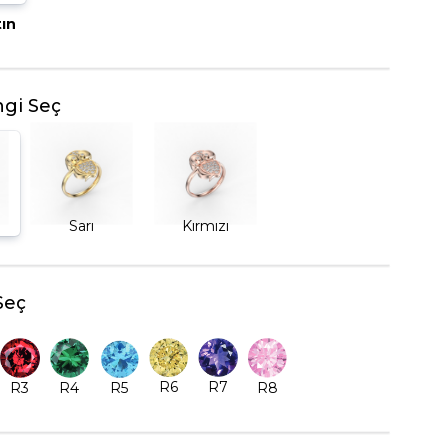
tın
BEŞTAŞ YÜZÜK
gi Seç
Sarı
Kırmızı
Seç
R6
R7
R5
R8
R3
R4