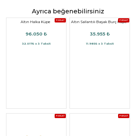
Ayrıca beğenebilirsiniz
FIRSAT
FIRSAT
Altın Halka Küpe
Altın Sallantılı Başak Burç Küpe
96.050 ₺
35.955 ₺
32.017₺ x 3 Taksit
11.985₺ x 3 Taksit
FIRSAT
FIRSAT