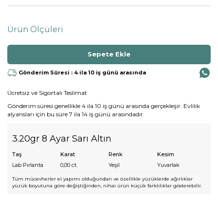
Ürün Ölçüleri
Gönderim Süresi : 4 ila 10 iş günü arasında
Ücretsiz ve Sigortalı Teslimat
Gönderim süresi genellikle 4 ila 10 iş günü arasında gerçekleşir. Evlilik
alyansları için bu süre 7 ila 14 iş günü arasındadır.
3.20gr 8 Ayar Sarı Altın
Taş
Karat
Renk
Kesim
Lab Pırlanta
0,00
ct.
Yeşil
Yuvarlak
Tüm mücevherler el yapımı olduğundan ve özellikle yüzüklerde ağırlıklar
yüzük boyutuna göre değiştiğinden, nihai ürün küçük farklılıklar gösterebilir.