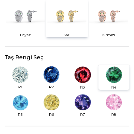
Beyaz
Sarı
Kırmızı
Taş Rengi Seç
R2
R1
R3
R4
R6
R7
R5
R8