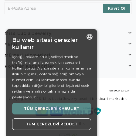
Miss Lucia Jewelry
Bu web sitesi çerezler
Yasal
kullanır
ENGLISH
Müşteri Hizmetleri
İçeriği, reklamları kişiselleştirmek ve
trafiğimizi analiz etmek için çerezleri
DE
Popüler Kategoriler
kullanıyoruz. Ayrıca sitemizi kullanımınıza
EN
ilişkin bilgileri, onlara sağladığınız veya
hizmetlerini kullanmanız sonucunda
ES
topladıkları diğer bilgilerle birleştirebilecek
reklam ve analiz ortaklarımızla da
SWEDISH
paylaşıyoruz.
Copyright © 2026, Miss Lucia Jewelry tescilli bir ticari markadır.
TURKISH
TÜM ÇEREZLERI KABUL ET
Koşullar
Gizlilik
TÜM ÇEREZLERI REDDET