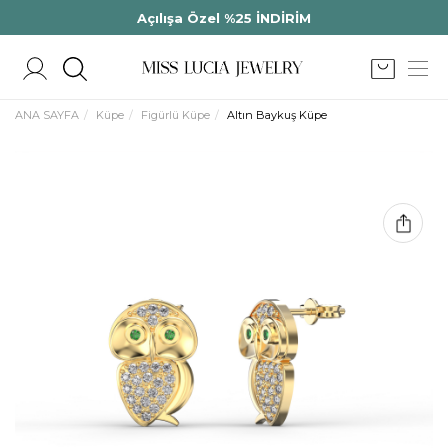
Açılışa Özel %25 İNDİRİM
ANA SAYFA
Küpe
Figürlü Küpe
Altın Baykuş Küpe