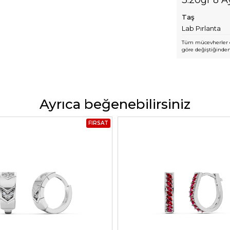
Taş
Lab Pırlanta
Tüm mücevherler e
göre değiştiğinden,
Ayrıca beğenebilirsiniz
FIRSAT