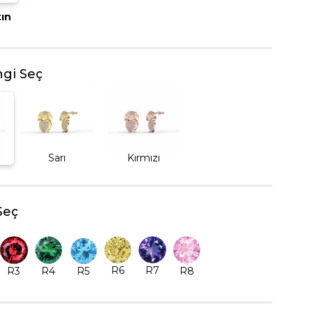
tın
BEŞTAŞ YÜZÜK
gi Seç
Sarı
Kırmızı
Seç
R6
R7
R5
R8
R3
R4