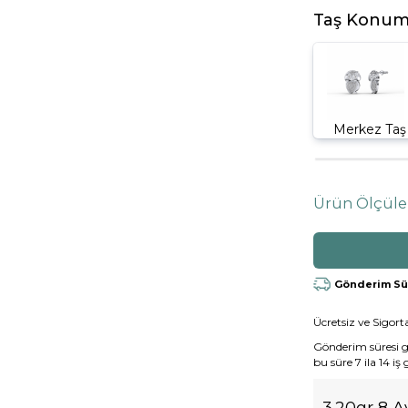
Taş Konum
Merkez Taş
Ürün Ölçüle
Gönderim Süre
Ücretsiz ve Sigorta
Gönderim süresi gen
bu süre 7 ila 14 iş
3.20gr 8 A