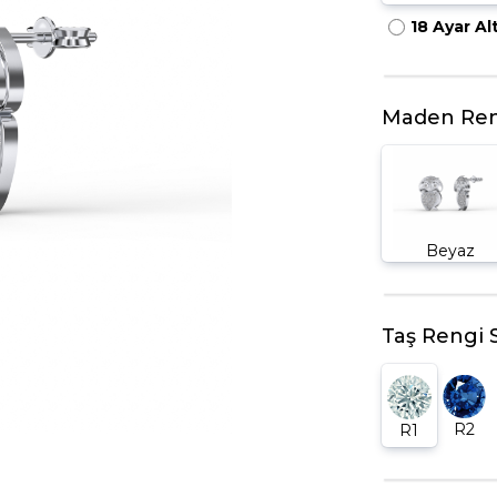
18 Ayar Al
HARFLI KOLYE UCU
LYE
TRIA YÜZÜK
TAMTUR YÜZÜK
Maden Ren
Beyaz
Taş Rengi 
R2
R1