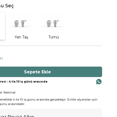
u Seç
Yan Taş
Tümü
ri
si : 4 ila 10 iş günü arasında
lı Teslimat
ellikle 4 ila 10 iş günü arasında gerçekleşir. Evlilik alyansları için
 günü arasındadır.
yar Beyaz Altın