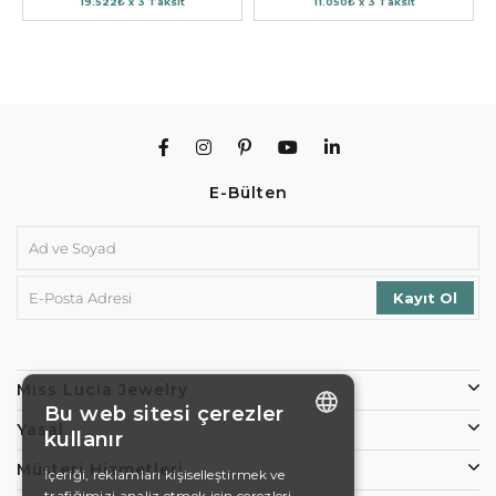
19.522₺ x 3 Taksit
11.050₺ x 3 Taksit
E-Bülten
Miss Lucia Jewelry
Bu web sitesi çerezler
Yasal
kullanır
ENGLISH
Müşteri Hizmetleri
İçeriği, reklamları kişiselleştirmek ve
trafiğimizi analiz etmek için çerezleri