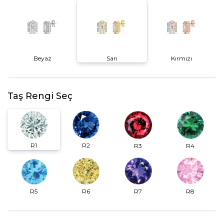
Beyaz
Sarı
Kırmızı
Taş Rengi Seç
R2
R1
R3
R4
R6
R7
R5
R8