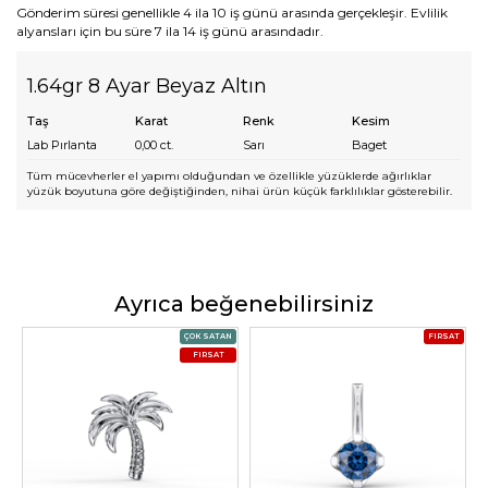
Gönderim süresi genellikle 4 ila 10 iş günü arasında gerçekleşir. Evlilik
alyansları için bu süre 7 ila 14 iş günü arasındadır.
1.64gr 8 Ayar Beyaz Altın
Taş
Karat
Renk
Kesim
Lab Pırlanta
0,00
ct.
Sarı
Baget
Tüm mücevherler el yapımı olduğundan ve özellikle yüzüklerde ağırlıklar
yüzük boyutuna göre değiştiğinden, nihai ürün küçük farklılıklar gösterebilir.
Ayrıca beğenebilirsiniz
ÇOK SATAN
FIRSAT
FIRSAT