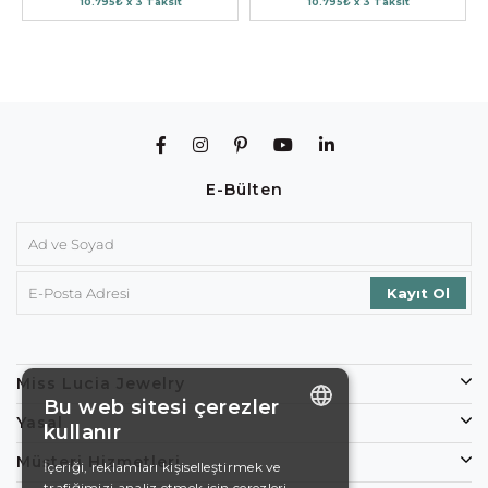
10.795₺ x 3 Taksit
10.795₺ x 3 Taksit
E-Bülten
Miss Lucia Jewelry
Bu web sitesi çerezler
Yasal
kullanır
ENGLISH
Müşteri Hizmetleri
İçeriği, reklamları kişiselleştirmek ve
trafiğimizi analiz etmek için çerezleri