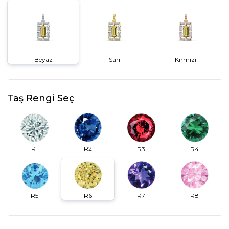
Beyaz
Sarı
Kırmızı
Taş Rengi Seç
R2
R1
R3
R4
R6
R7
R5
R8