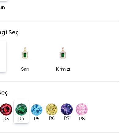
tın
BEŞTAŞ YÜZÜK
gi Seç
Sarı
Kırmızı
Seç
R6
R7
R5
R8
R3
R4