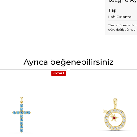
Taş
Lab Pırlanta
Tüm mücevherler e
göre değiştiğinden,
Ayrıca beğenebilirsiniz
FIRSAT