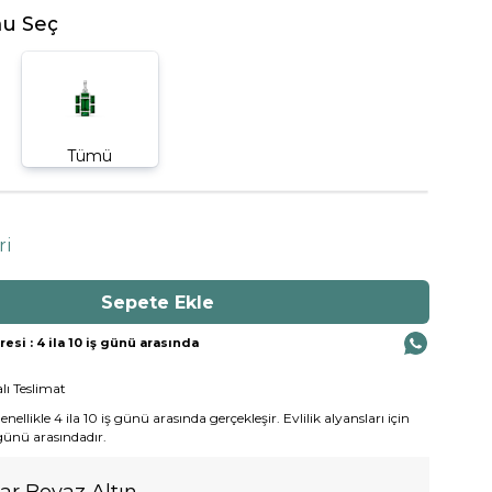
u Seç
Tümü
ri
si : 4 ila 10 iş günü arasında
lı Teslimat
ellikle 4 ila 10 iş günü arasında gerçekleşir. Evlilik alyansları için
 günü arasındadır.
yar Beyaz Altın