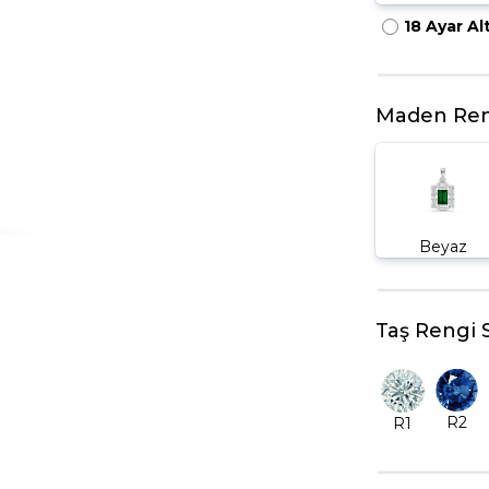
18 Ayar Al
HARFLI KOLYE UCU
LYE
TRIA YÜZÜK
TAMTUR YÜZÜK
Maden Ren
Beyaz
Taş Rengi 
R2
R1