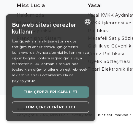
Miss Lucia
Yasal
Hakkımızda
Yasal KVKK Aydınl
Misyon & Vizyon
KVKK İşlenmesi ve
Bu web sitesi çerezler
İnsan Kaynakları
Politikası
kullanır
ENGLISH
Franchising Sistemi
Mesafeli Satış Söz
İçeriği, reklamları kişiselleştirmek ve
Yüzük Ölçüsü Nasıl Alınır?
Gizlilik ve Güvenlik 
trafiğimizi analiz etmek için çerezleri
DE
kullanıyoruz. Ayrıca sitemizi kullanımınıza
İletişim
Çerez Politikası
EN
ilişkin bilgileri, onlara sağladığınız veya
Blog
Üyelik Sözleşmesi
hizmetlerini kullanmanız sonucunda
ES
Ticari Elektronik İl
topladıkları diğer bilgilerle birleştirebilecek
reklam ve analiz ortaklarımızla da
SWEDISH
paylaşıyoruz.
TURKISH
TÜM ÇEREZLERI KABUL ET
TÜM ÇEREZLERI REDDET
Copyright © 2026, Miss Lucia Jewelry tescilli bir ticari markadır.