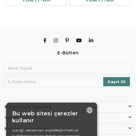
9.208₺ x 3 Taksit
6.828₺ x 3 Taksit
E-Bülten
Miss Lucia Jewelry
Bu web sitesi çerezler
Yasal
kullanır
ENGLISH
Müşteri Hizmetleri
İçeriği, reklamları kişiselleştirmek ve
trafiğimizi analiz etmek için çerezleri