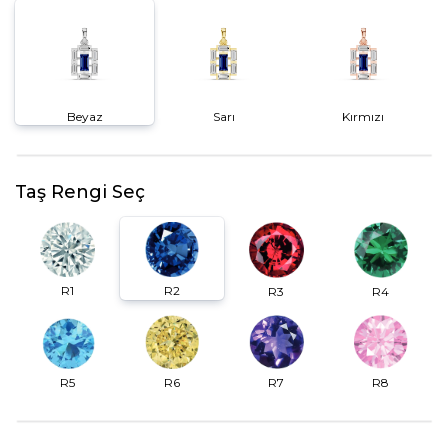
Beyaz
Sarı
Kırmızı
Taş Rengi Seç
R2
R1
R3
R4
R6
R7
R5
R8