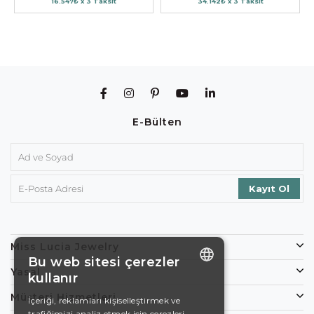
16.547₺ x 3 Taksit
34.142₺ x 3 Taksit
E-Bülten
Miss Lucia Jewelry
Bu web sitesi çerezler
Yasal
kullanır
ENGLISH
Müşteri Hizmetleri
İçeriği, reklamları kişiselleştirmek ve
trafiğimizi analiz etmek için çerezleri