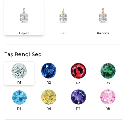
Beyaz
Sarı
Kırmızı
Taş Rengi Seç
R2
R1
R3
R4
R6
R7
R5
R8