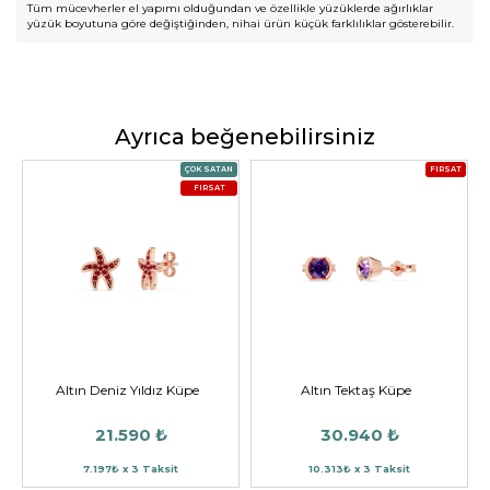
Tüm mücevherler el yapımı olduğundan ve özellikle yüzüklerde ağırlıklar
yüzük boyutuna göre değiştiğinden, nihai ürün küçük farklılıklar gösterebilir.
Ayrıca beğenebilirsiniz
ÇOK SATAN
FIRSAT
FIRSAT
Altın Deniz Yıldız Küpe
Altın Tektaş Küpe
21.590 ₺
30.940 ₺
7.197₺ x 3 Taksit
10.313₺ x 3 Taksit