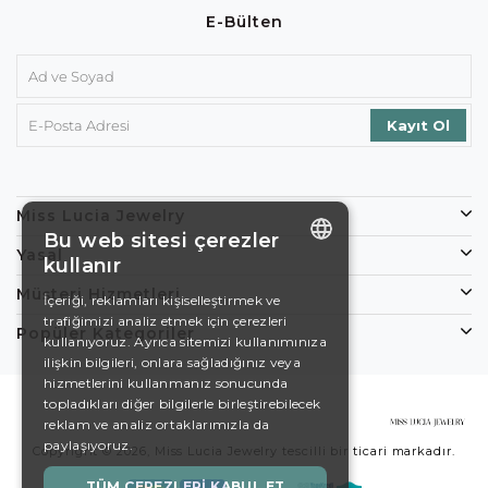
E-Bülten
Miss Lucia Jewelry
Bu web sitesi çerezler
Yasal
kullanır
ENGLISH
Müşteri Hizmetleri
İçeriği, reklamları kişiselleştirmek ve
trafiğimizi analiz etmek için çerezleri
DE
Popüler Kategoriler
kullanıyoruz. Ayrıca sitemizi kullanımınıza
EN
ilişkin bilgileri, onlara sağladığınız veya
hizmetlerini kullanmanız sonucunda
ES
topladıkları diğer bilgilerle birleştirebilecek
reklam ve analiz ortaklarımızla da
SWEDISH
paylaşıyoruz.
Copyright © 2026, Miss Lucia Jewelry tescilli bir ticari markadır.
TURKISH
TÜM ÇEREZLERI KABUL ET