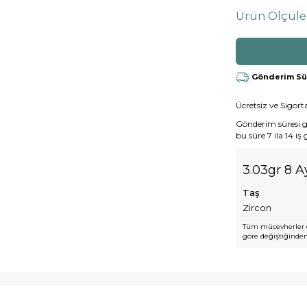
Ürün Ölçüle
Gönderim Süre
Ücretsiz ve Sigorta
Gönderim süresi gen
bu süre 7 ila 14 iş
3.03gr 8 A
Taş
Zircon
Tüm mücevherler e
göre değiştiğinden,