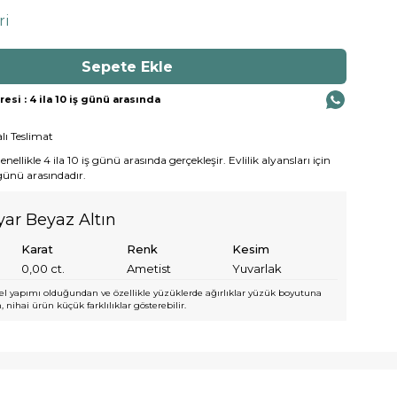
ri
si : 4 ila 10 iş günü arasında
lı Teslimat
ellikle 4 ila 10 iş günü arasında gerçekleşir. Evlilik alyansları için
 günü arasındadır.
yar Beyaz Altın
Karat
Renk
Kesim
0,00
ct.
Ametist
Yuvarlak
l yapımı olduğundan ve özellikle yüzüklerde ağırlıklar yüzük boyutuna
 nihai ürün küçük farklılıklar gösterebilir.