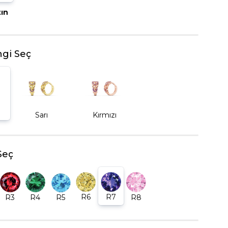
tın
BEŞTAŞ YÜZÜK
gi Seç
Sarı
Kırmızı
Seç
R6
R7
R5
R8
R3
R4