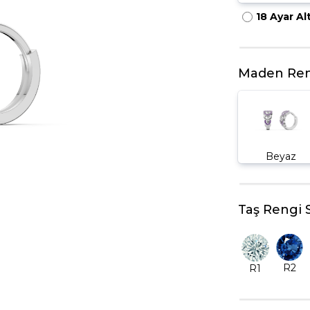
18 Ayar Al
HARFLI KOLYE UCU
LYE
TRIA YÜZÜK
TAMTUR YÜZÜK
Maden Ren
Beyaz
Taş Rengi 
R2
R1