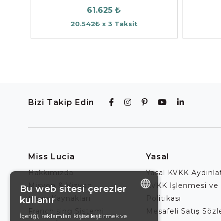
61.625 ₺
20.542₺ x 3 Taksit
Bizi Takip Edin
Miss Lucia
Yasal
Hakkımızda
Yasal KVKK Aydınl
Misyon & Vizyon
KVKK İşlenmesi ve
Bu web sitesi çerezler
İnsan Kaynakları
Politikası
kullanır
ENGLISH
Franchising Sistemi
Mesafeli Satış Söz
İçeriği, reklamları kişiselleştirmek ve